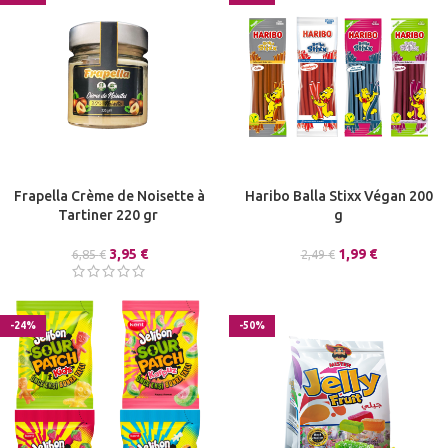
Frapella Crème de Noisette à
Haribo Balla Stixx Végan 200
Tartiner 220 gr
g
3,95
€
1,99
€
6,85
€
2,49
€
-24%
-50%