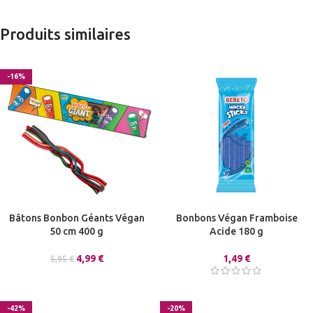
Produits similaires
-16%
Bâtons Bonbon Géants Végan
Bonbons Végan Framboise
50 cm 400 g
Acide 180 g
4,99
€
1,49
€
5,95
€
-42%
-20%