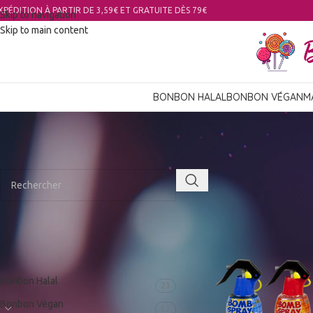
XPÉDITION À PARTIR DE 3,59€ ET GRATUITE DÈS 79€
Skip to navigation
Skip to main content
BONBON HALAL
BONBON VÉGAN
M
RECHERCHER
Bonbons ludique, œuf surp
Accueil
Ludique
CATÉGORIES
Bonbon Halal
23
Bonbon Végan
17