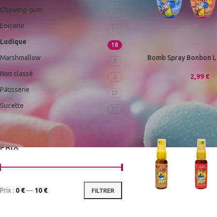
Chewing-gum
13
Epicerie
51
Ludique
18
Marshmallow
Bomb Spray Bonbon L
8
Non classé
2,99
€
2
Pâtisserie
23
Sucette
21
PRIX
Prix :
0 €
—
10 €
FILTRER