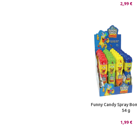
2,99
€
Funny Candy Spray Bon
54 g
1,99
€