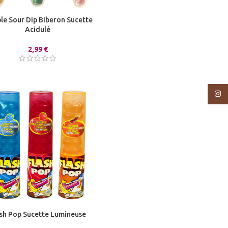
le Sour Dip Biberon Sucette
Acidulé
2,99
€
Insta
ash Pop Sucette Lumineuse