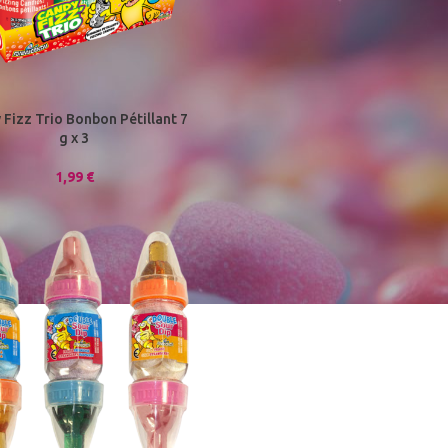
 Fizz Trio Bonbon Pétillant 7
g x 3
1,99
€