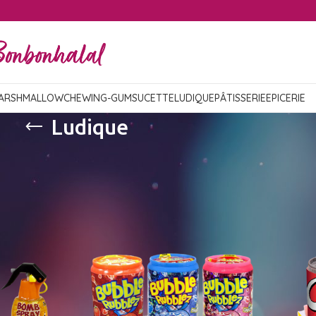
ARSHMALLOW
CHEWING-GUM
SUCETTE
LUDIQUE
PÂTISSERIE
EPICERIE
Ludique
rise, gadgets
Show
9
12
18
24