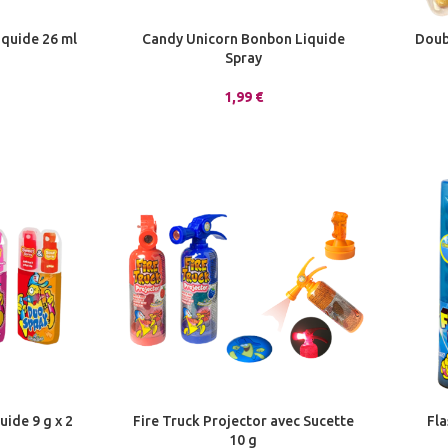
quide 26 ml
Candy Unicorn Bonbon Liquide
Doub
Spray
1,99
€
ide 9 g x 2
Fire Truck Projector avec Sucette
Fl
10 g