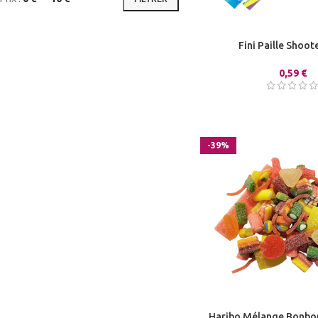
Fini Paille Shoot
0,59
€
-39%
Haribo Mélange Bonbo