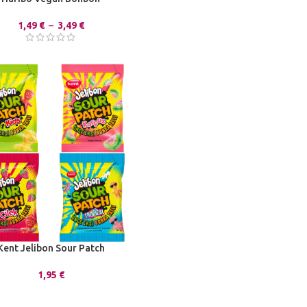
1,49
€
–
3,49
€
Kent Jelibon Sour Patch
1,95
€