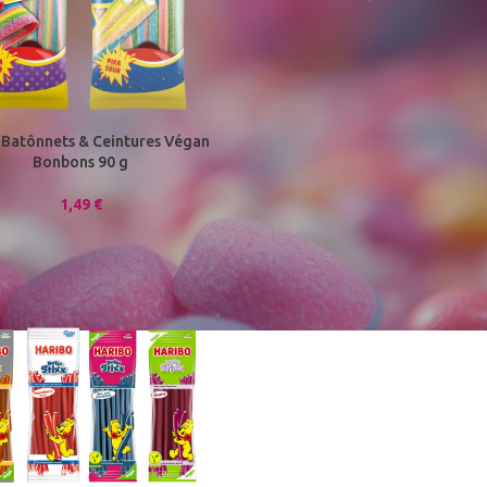
Batônnets & Ceintures Végan
Bonbons 90 g
1,49
€