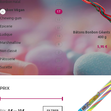
Bonbon Halal
23
Bonbon Végan
17
Chewing-gum
13
Epicerie
51
Bâtons Bonbon Géants
Ludique
18
400 g
Marshmallow
8
5,95
€
Non classé
2
Pâtisserie
23
Sucette
21
PRIX
Prix :
0 €
—
10 €
FILTRER