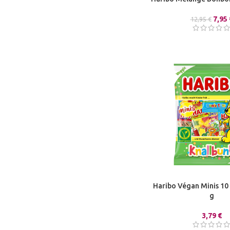
7,95
12,95
€
Haribo Végan Minis 10
g
3,79
€