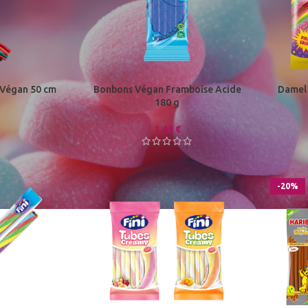
 Végan 50 cm
Bonbons Végan Framboise Acide
Damel 
180 g
1,49
€
-20%