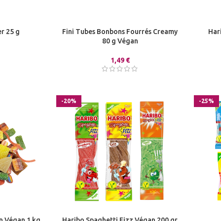
er 25 g
Fini Tubes Bonbons Fourrés Creamy
Har
80 g Végan
1,49
€
-20%
-25%
n Végan 1 kg
Haribo Spaghetti Fizz Végan 200 gr