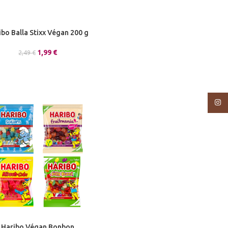
ibo Balla Stixx Végan 200 g
1,99
€
2,49
€
Insta
Haribo Végan Bonbon