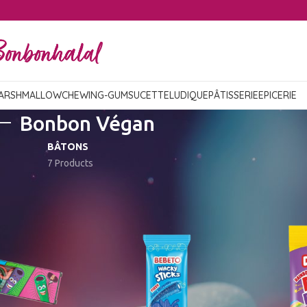
ARSHMALLOW
CHEWING-GUM
SUCETTE
LUDIQUE
PÂTISSERIE
EPICERIE
Bonbon Végan
BÂTONS
7 Products
Show
9
12
18
24