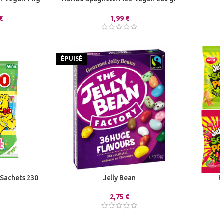
€
1,99
€
ÉPUISÉ
 Sachets 230
Jelly Bean
2,75
€