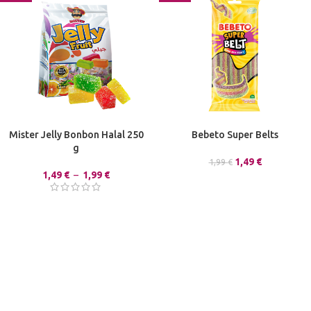
Mister Jelly Bonbon Halal 250
Bebeto Super Belts
g
1,49
€
1,99
€
1,49
€
–
1,99
€
🇫🇷 Marque française
Boutique de bonbons, confiseries, pâtes à tartiner HALAL (ou sans
gélatine animale)