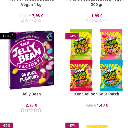
Végan 1 kg
200 gr
7,95
€
1,99
€
12,95
€
ÉPUISÉ
-24%
Jelly Bean
Kent Jelibon Sour Patch
2,75
€
1,49
€
1,95
€
-50%
-25%