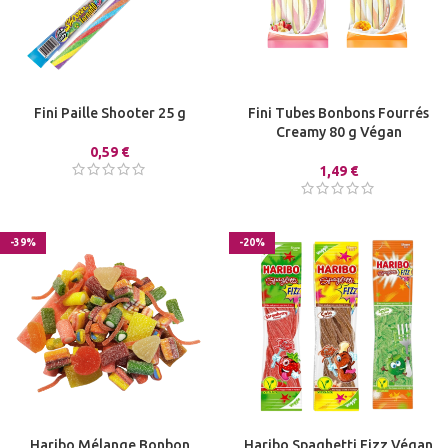
Fini Paille Shooter 25 g
Fini Tubes Bonbons Fourrés
Creamy 80 g Végan
0,59
€
1,49
€
-39%
-20%
Haribo Mélange Bonbon
Haribo Spaghetti Fizz Végan