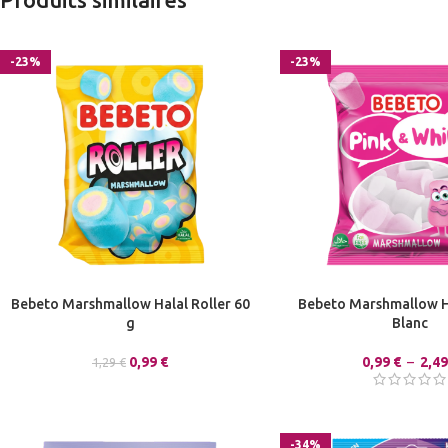
-23%
-23%
Bebeto Marshmallow Halal Roller 60
Bebeto Marshmallow H
g
Blanc
0,99
€
0,99
€
–
2,4
1,29
€
-34%