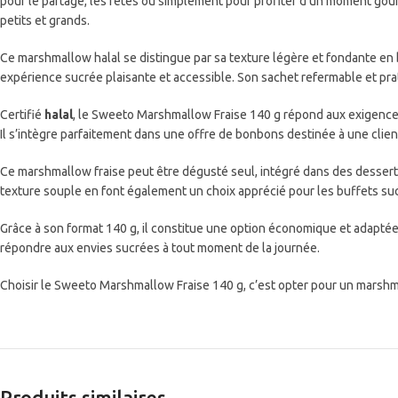
pour le partage, les fêtes ou simplement pour profiter d’un moment gour
petits et grands.
Ce marshmallow halal se distingue par sa texture légère et fondante en 
expérience sucrée plaisante et accessible. Son sachet refermable et prati
Certifié
halal
, le Sweeto Marshmallow Fraise 140 g répond aux exigences
Il s’intègre parfaitement dans une offre de bonbons destinée à une clien
Ce marshmallow fraise peut être dégusté seul, intégré dans des desserts
texture souple en font également un choix apprécié pour les buffets su
Grâce à son format 140 g, il constitue une option économique et adaptée
répondre aux envies sucrées à tout moment de la journée.
Choisir le Sweeto Marshmallow Fraise 140 g, c’est opter pour un marshma
Produits similaires