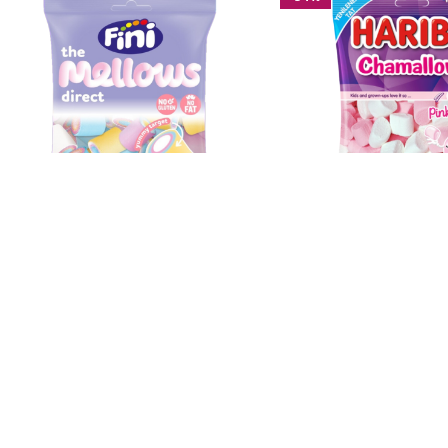
Fini Marshmallow Halal
Haribo Marshmallo
1,49
€
–
12,90
€
0,99
€
–
1,4
🇫🇷 Marque française
Boutique de bonbons, confiseries, pâtes