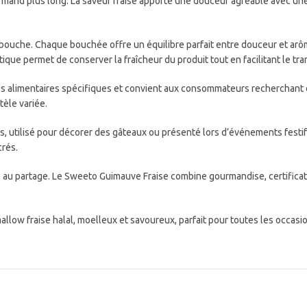
mand plus long. La saveur fraise apporte une douceur agréable avec une 
bouche. Chaque bouchée offre un équilibre parfait entre douceur et arôm
que permet de conserver la fraîcheur du produit tout en facilitant le tra
 alimentaires spécifiques et convient aux consommateurs recherchant de
tèle variée.
, utilisé pour décorer des gâteaux ou présenté lors d’événements festifs
crés.
 au partage. Le Sweeto Guimauve Fraise combine gourmandise, certificatio
llow fraise halal, moelleux et savoureux, parfait pour toutes les occas