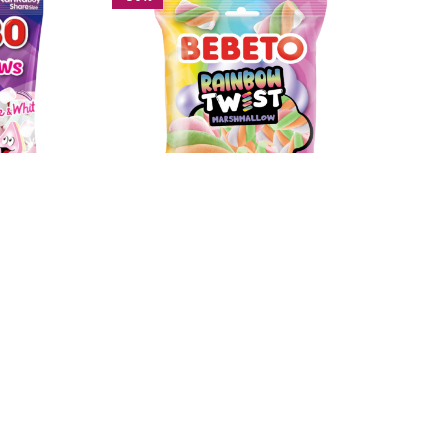
w Halal
Bebeto Marshmallow Twist Halal
9
€
0,99
€
–
1,99
€
INFORMATION
NOTR
Promotions
Contac
Meilleures ventes
À propo