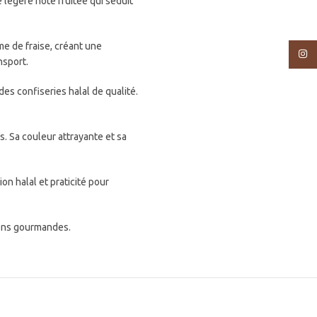
légère note fruitée qui séduit
e de fraise, créant une
Insta
nsport.
s confiseries halal de qualité.
. Sa couleur attrayante et sa
n halal et praticité pour
ions gourmandes.