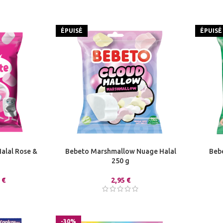
ÉPUISÉ
ÉPUISÉ
alal Rose &
Bebeto Marshmallow Nuage Halal
Beb
250 g
9
€
2,95
€
-30%