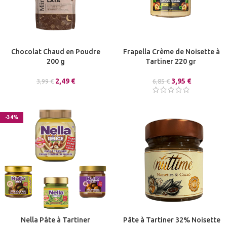
Chocolat Chaud en Poudre
Frapella Crème de Noisette à
200 g
Tartiner 220 gr
2,49
€
3,95
€
3,99
€
6,85
€
-34%
Nella Pâte à Tartiner
Pâte à Tartiner 32% Noisette