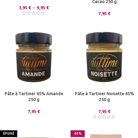
Cacao 250 g
3,95
€
–
9,95
€
7,95
€
Pâte à Tartiner 45% Amande
Pâte à Tartiner Noisette 45%
250 g
250 g
7,95
€
7,95
€
ÉPUISÉ
-33%