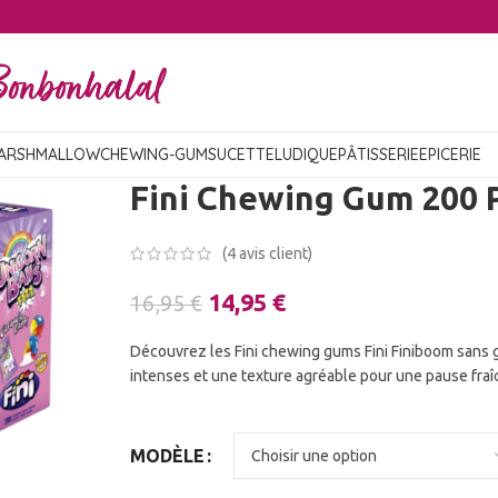
ARSHMALLOW
CHEWING-GUM
SUCETTE
LUDIQUE
PÂTISSERIE
EPICERIE
Fini Chewing Gum 200 
(
4
avis client)
14,95
€
16,95
€
Découvrez les Fini chewing gums Fini Finiboom sans g
intenses et une texture agréable pour une pause fra
MODÈLE