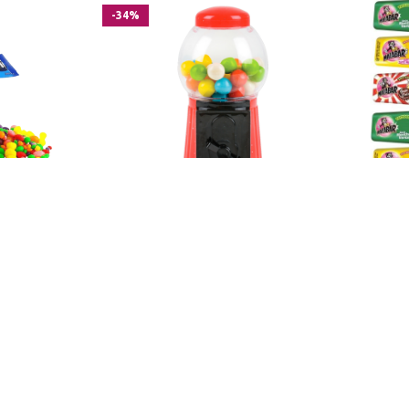
-34%
 16 g
Gumball Machine
3,95
€
5,95
€
INFORMATION
NOTR
Promotions
Contac