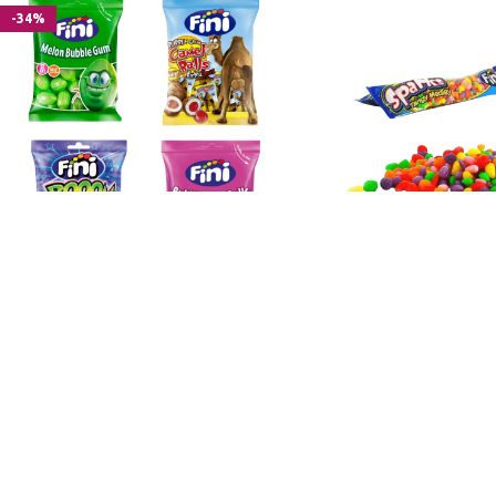
-34%
Fini Chewing Gum
Fini Sparks Fizz
0,99
€
0,69
€
1,49
€
🇫🇷 Marque française