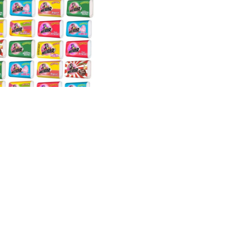
Malabar
1,99
€
–
19,90
€
E SOCIÉTÉ
tez nous