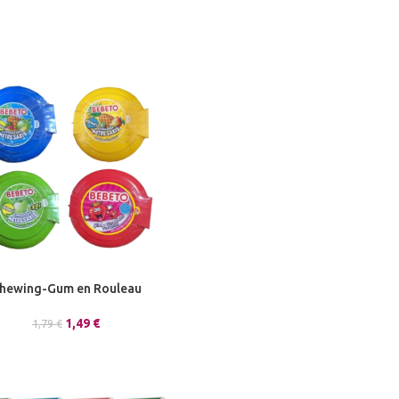
hewing-Gum en Rouleau
1,49
€
1,79
€