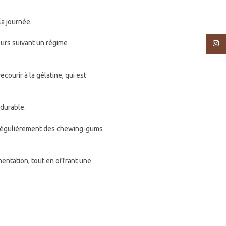
a journée.
eurs suivant un régime
Insta
courir à la gélatine, qui est
 durable.
t régulièrement des chewing-gums
entation, tout en offrant une