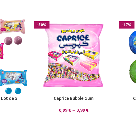
-50%
-17%
Lot de 5
Caprice Bubble Gum
C
0,99
€
–
3,99
€