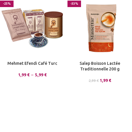
-25%
-33%
Mehmet Efendi Café Turc
Salep Boisson Lactée
Traditionnelle 200 g
1,99
€
–
5,99
€
1,99
€
2,99
€
🇫🇷 Marque française
Boutique de bonbons, confiseries, pâtes à tartiner HALAL (ou sans
gélatine animale)